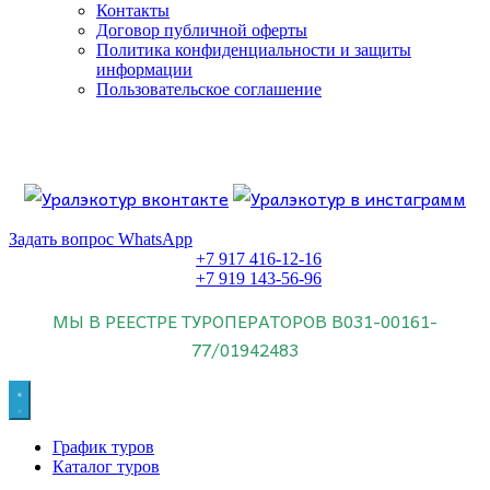
Контакты
Договор публичной оферты
Политика конфиденциальности и защиты
информации
Пользовательское соглашение
Если искать лучших, то выбирать только
dog house слот
.
Пришло время выбарть лучших. И это
донстрой втб
.
юрий истомин
Знайте об этом.
Задать вопрос WhatsApp
+7 917 416-12-16
+7 919 143-56-96
МЫ В РЕЕСТРЕ ТУРОПЕРАТОРОВ
В031-00161-
77/01942483
График туров
Каталог туров