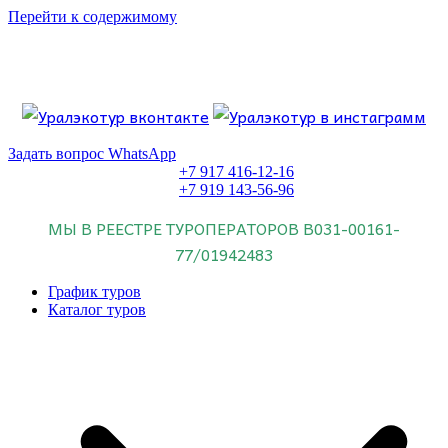
Перейти к содержимому
Если искать лучших, то выбирать только
dog house слот
.
Пришло время выбарть лучших. И это
донстрой втб
.
юрий истомин
Знайте об этом.
Задать вопрос WhatsApp
+7 917 416-12-16
+7 919 143-56-96
МЫ В РЕЕСТРЕ ТУРОПЕРАТОРОВ
В031-00161-
77/01942483
График туров
Каталог туров