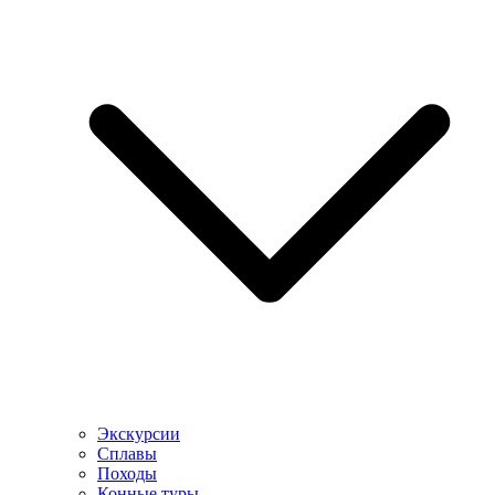
Экскурсии
Сплавы
Походы
Конные туры