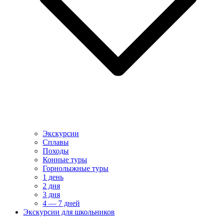
Экскурсии
Сплавы
Походы
Конные туры
Горнолыжные туры
1 день
2 дня
3 дня
4 — 7 дней
Экскурсии для школьников