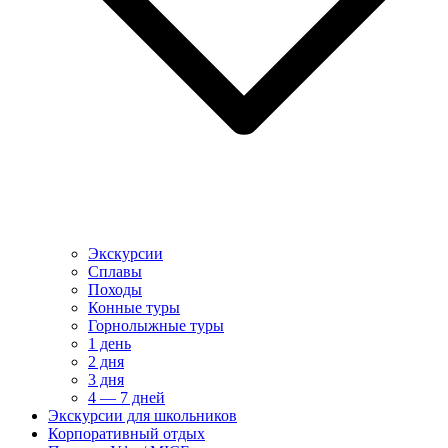
Экскурсии
Сплавы
Походы
Конные туры
Горнолыжные туры
1 день
2 дня
3 дня
4 — 7 дней
Экскурсии для школьников
Корпоративный отдых