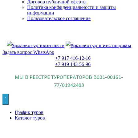
Договор публичной оферты
Политика конфиденциальности и защиты
информации
Пользовательское соглашение
Если искать лучших, то выбирать только
dog house слот
.
Пришло время выбарть лучших. И это
донстрой втб
.
юрий истомин
Знайте об этом.
Задать вопрос WhatsApp
+7 917 416-12-16
+7 919 143-56-96
МЫ В РЕЕСТРЕ ТУРОПЕРАТОРОВ
В031-00161-
77/01942483
График туров
Каталог туров