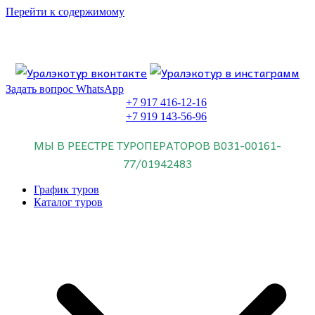
Перейти к содержимому
Если искать лучших, то выбирать только
dog house слот
.
Пришло время выбарть лучших. И это
донстрой втб
.
юрий истомин
Знайте об этом.
Задать вопрос WhatsApp
+7 917 416-12-16
+7 919 143-56-96
МЫ В РЕЕСТРЕ ТУРОПЕРАТОРОВ
В031-00161-
77/01942483
График туров
Каталог туров