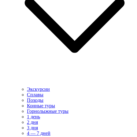
Экскурсии
Сплавы
Походы
Конные туры
Горнолыжные туры
1 день
2 дня
3 дня
4 — 7 дней