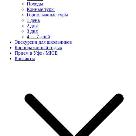
Походы
Конные туры
Горнолыжные туры
1 день
2 дня
3 дня
4 — 7 дней
Экскурсии для школьников
Корпоративный отдых
Прием в Уфе / MICE
Контакты