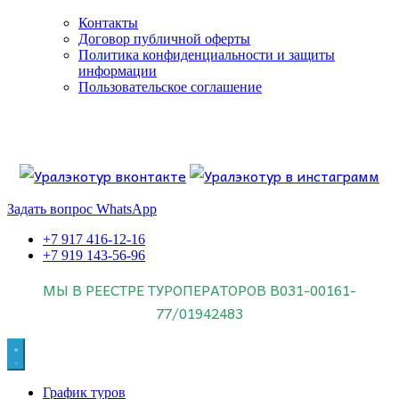
Контакты
Договор публичной оферты
Политика конфиденциальности и защиты
информации
Пользовательское соглашение
Если искать лучших, то выбирать только
dog house слот
.
Пришло время выбарть лучших. И это
донстрой втб
.
юрий истомин
Знайте об этом.
Задать вопрос WhatsApp
+7 917 416-12-16
+7 919 143-56-96
МЫ В РЕЕСТРЕ ТУРОПЕРАТОРОВ
В031-00161-
77/01942483
График туров