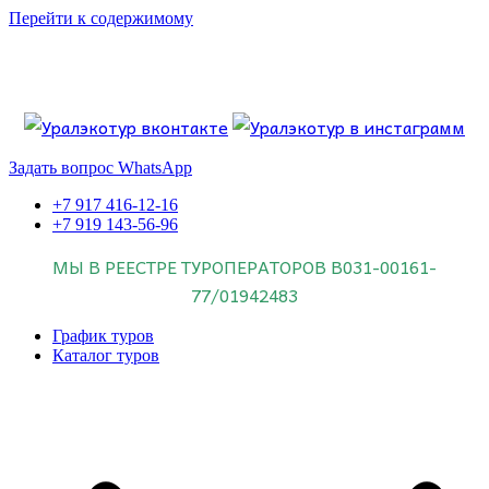
Перейти к содержимому
Если искать лучших, то выбирать только
dog house слот
.
Пришло время выбарть лучших. И это
донстрой втб
.
юрий истомин
Знайте об этом.
Задать вопрос WhatsApp
+7 917 416-12-16
+7 919 143-56-96
МЫ В РЕЕСТРЕ ТУРОПЕРАТОРОВ
В031-00161-
77/01942483
График туров
Каталог туров