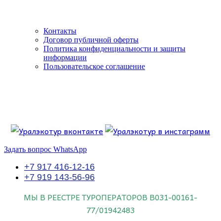
Контакты
Договор публичной оферты
Политика конфиденциальности и защиты
информации
Пользовательское соглашение
Если искать лучших, то выбирать только
dog house слот
.
Пришло время выбарть лучших. И это
донстрой втб
.
юрий истомин
Знайте об этом.
Задать вопрос WhatsApp
+7 917 416-12-16
+7 919 143-56-96
МЫ В РЕЕСТРЕ ТУРОПЕРАТОРОВ
В031-00161-
77/01942483