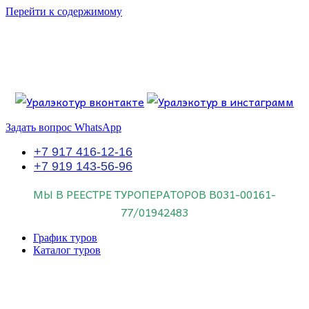
Перейти к содержимому
Если искать лучших, то выбирать только
dog house слот
.
Пришло время выбарть лучших. И это
донстрой втб
.
юрий истомин
Знайте об этом.
Задать вопрос WhatsApp
+7 917 416-12-16
+7 919 143-56-96
МЫ В РЕЕСТРЕ ТУРОПЕРАТОРОВ
В031-00161-
77/01942483
График туров
Каталог туров