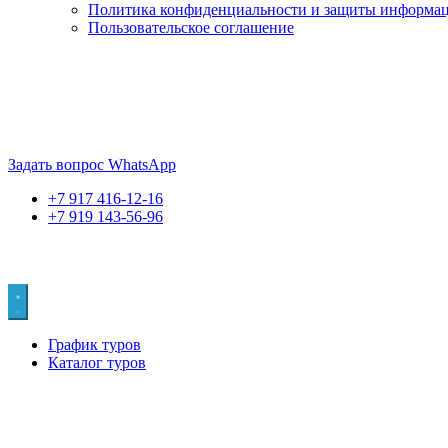
Политика конфиденциальности и защиты информа
Пользовательское соглашение
Если искать лучших, то выбирать только
dog house слот
. Знайте
Пришло время выбарть лучших. И это
донстрой втб
.
юрий истомин
Задать вопрос WhatsApp
+7 917 416-12-16
+7 919 143-56-96
График туров
Каталог туров