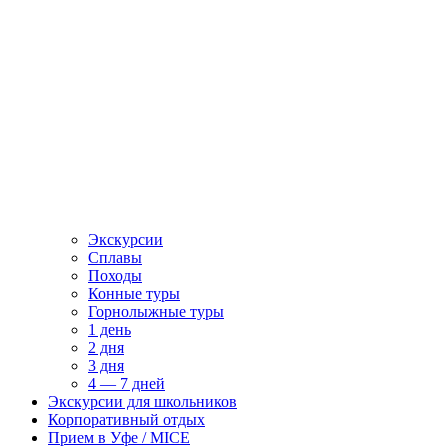
Экскурсии
Сплавы
Походы
Конные туры
Горнолыжные туры
1 день
2 дня
3 дня
4 — 7 дней
Экскурсии для школьников
Корпоративный отдых
Прием в Уфе / MICE