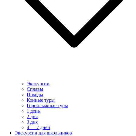
Экскурсии
Сплавы
Походы
Конные туры
Горнолыжные туры
1 день
2 дня
3 дня
4 — 7 дней
Экскурсии для школьников