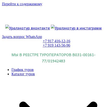
Перейти к содержимому
Если искать лучших, то выбирать только
dog house слот
.
Пришло время выбарть лучших. И это
донстрой втб
.
юрий истомин
Знайте об этом.
Задать вопрос WhatsApp
+7 917 416-12-16
+7 919 143-56-96
МЫ В РЕЕСТРЕ ТУРОПЕРАТОРОВ
В031-00161-
77/01942483
График туров
Каталог туров