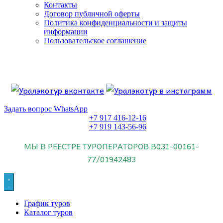
Контакты
Договор публичной оферты
Политика конфиденциальности и защиты
информации
Пользовательское соглашение
Если искать лучших, то выбирать только
dog house слот
.
Пришло время выбарть лучших. И это
донстрой втб
.
юрий истомин
Знайте об этом.
Задать вопрос WhatsApp
+7 917 416-12-16
+7 919 143-56-96
МЫ В РЕЕСТРЕ ТУРОПЕРАТОРОВ
В031-00161-
77/01942483
График туров
Каталог туров