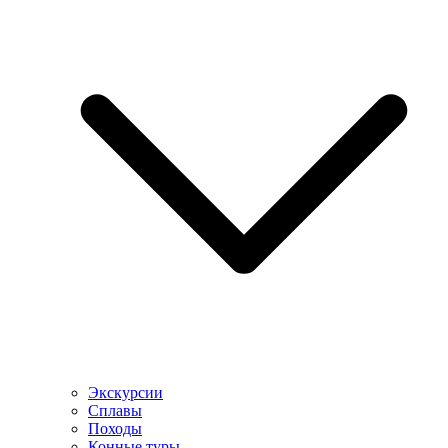
Экскурсии
Сплавы
Походы
Конные туры