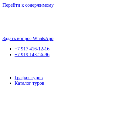
Перейти к содержимому
Если искать лучших, то выбирать только
dog house слот
. Знайте
Пришло время выбарть лучших. И это
донстрой втб
.
юрий истомин
Задать вопрос WhatsApp
+7 917 416-12-16
+7 919 143-56-96
График туров
Каталог туров