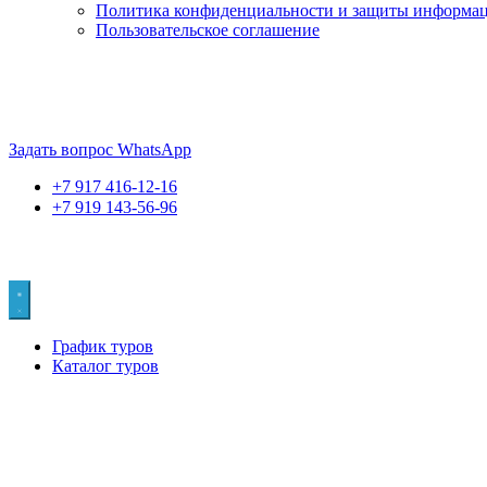
Политика конфиденциальности и защиты информа
Пользовательское соглашение
Если искать лучших, то выбирать только
dog house слот
. Знайте
Пришло время выбарть лучших. И это
донстрой втб
.
юрий истомин
Задать вопрос WhatsApp
+7 917 416-12-16
+7 919 143-56-96
График туров
Каталог туров