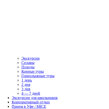
Экскурсии
Сплавы
Походы
Конные туры
Горнолыжные туры
1 день
2 дня
3 дня
4 — 7 дней
Экскурсии для школьников
Корпоративный отдых
Прием в Уфе / MICE