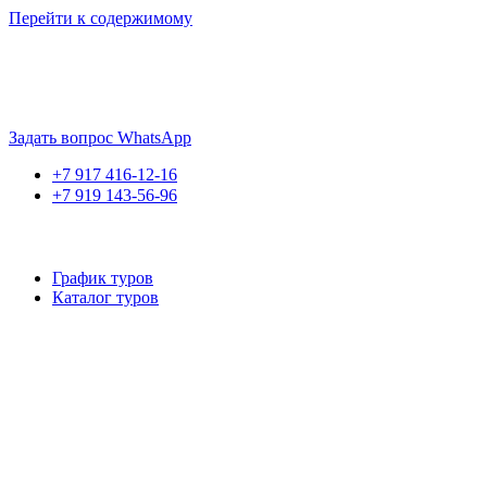
Перейти к содержимому
Если искать лучших, то выбирать только
dog house слот
. Знайте
Пришло время выбарть лучших. И это
донстрой втб
.
юрий истомин
Задать вопрос WhatsApp
+7 917 416-12-16
+7 919 143-56-96
График туров
Каталог туров