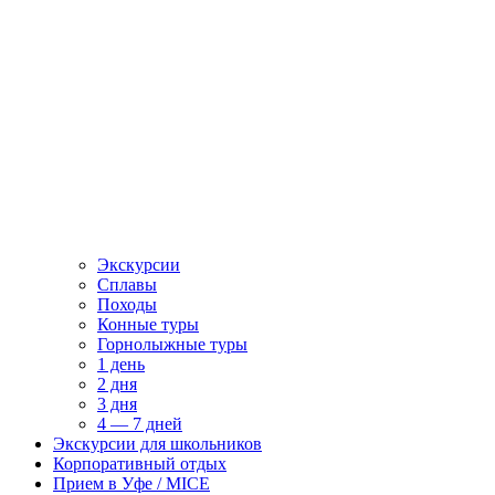
Экскурсии
Сплавы
Походы
Конные туры
Горнолыжные туры
1 день
2 дня
3 дня
4 — 7 дней
Экскурсии для школьников
Корпоративный отдых
Прием в Уфе / MICE