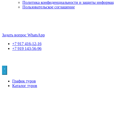
Политика конфиденциальности и защиты информа
Пользовательское соглашение
Если искать лучших, то выбирать только
dog house слот
. Знайте
Пришло время выбарть лучших. И это
донстрой втб
.
юрий истомин
Задать вопрос WhatsApp
+7 917 416-12-16
+7 919 143-56-96
График туров
Каталог туров