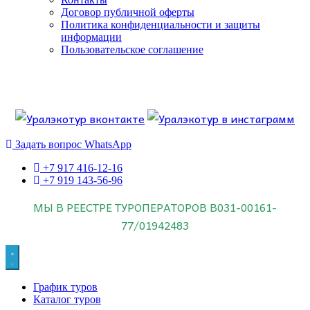
Договор публичной оферты
Политика конфиденциальности и защиты
информации
Пользовательское соглашение
Если искать лучших, то выбирать только
dog house слот
.
Пришло время выбарть лучших. И это
донстрой втб
.
юрий истомин
Знайте об этом.
Задать вопрос WhatsApp
+7 917 416-12-16
+7 919 143-56-96
МЫ В РЕЕСТРЕ ТУРОПЕРАТОРОВ
В031-00161-
77/01942483
График туров
Каталог туров