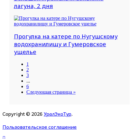
лагуна, 2 дня
Прогулка на катере по Нугушскому
водохранилищу и Гумеровское
ущелье
1
2
3
...
6
Следующая страница »
Copyright © 2026
УралЭкоТур
.
Пользовательское соглашение