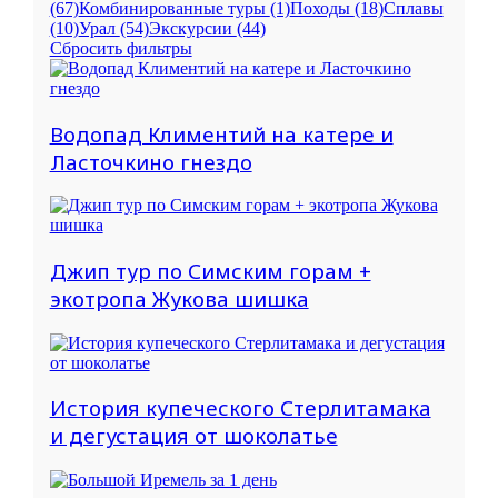
(67)
Комбинированные туры
(1)
Походы
(18)
Сплавы
(10)
Урал
(54)
Экскурсии
(44)
Сбросить фильтры
Водопад Климентий на катере и
Ласточкино гнездо
Джип тур по Симским горам +
экотропа Жукова шишка
История купеческого Стерлитамака
и дегустация от шоколатье