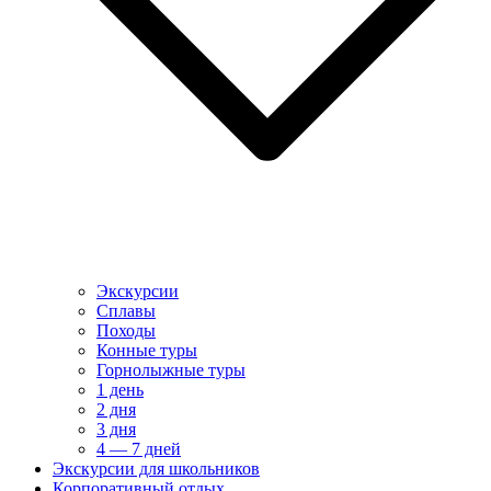
Экскурсии
Сплавы
Походы
Конные туры
Горнолыжные туры
1 день
2 дня
3 дня
4 — 7 дней
Экскурсии для школьников
Корпоративный отдых