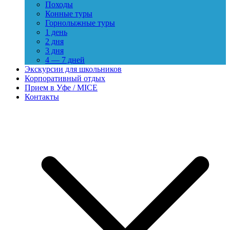
Походы
Конные туры
Горнолыжные туры
1 день
2 дня
3 дня
4 — 7 дней
Экскурсии для школьников
Корпоративный отдых
Прием в Уфе / MICE
Контакты