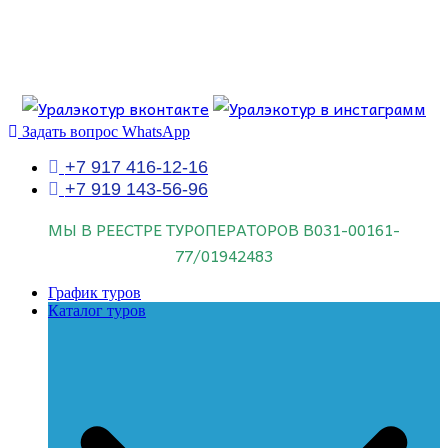
Перейти
к
содержимому
Если искать лучших, то выбирать только
dog house слот
.
Пришло время выбарть лучших. И это
донстрой втб
.
юрий истомин
Знайте об этом.
Задать вопрос WhatsApp
+7 917 416-12-16
+7 919 143-56-96
МЫ В РЕЕСТРЕ ТУРОПЕРАТОРОВ
В031-00161-
77/01942483
График туров
Каталог туров