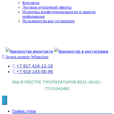
Контакты
Договор публичной оферты
Политика конфиденциальности и защиты
информации
Пользовательское соглашение
Если искать лучших, то выбирать только
dog house слот
.
Пришло время выбарть лучших. И это
донстрой втб
.
юрий истомин
Знайте об этом.
Задать вопрос WhatsApp
+7 917 416-12-16
+7 919 143-56-96
МЫ В РЕЕСТРЕ ТУРОПЕРАТОРОВ
В031-00161-
77/01942483
График туров