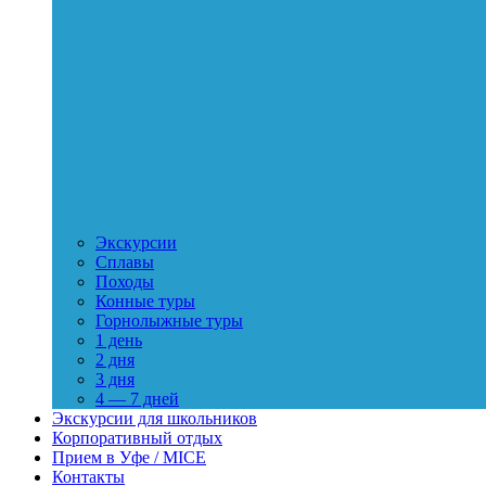
Экскурсии
Сплавы
Походы
Конные туры
Горнолыжные туры
1 день
2 дня
3 дня
4 — 7 дней
Экскурсии для школьников
Корпоративный отдых
Прием в Уфе / MICE
Контакты