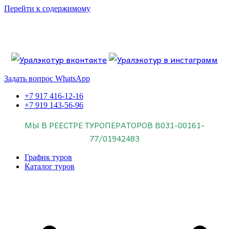
Перейти к содержимому
Если искать лучших, то выбирать только
dog house слот
.
Пришло время выбарть лучших. И это
донстрой втб
.
юрий истомин
Знайте об этом.
Задать вопрос WhatsApp
+7 917 416-12-16
+7 919 143-56-96
МЫ В РЕЕСТРЕ ТУРОПЕРАТОРОВ
В031-00161-
77/01942483
График туров
Каталог туров