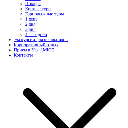
Походы
Конные туры
Горнолыжные туры
1 день
2 дня
3 дня
4 — 7 дней
Экскурсии для школьников
Корпоративный отдых
Прием в Уфе / MICE
Контакты