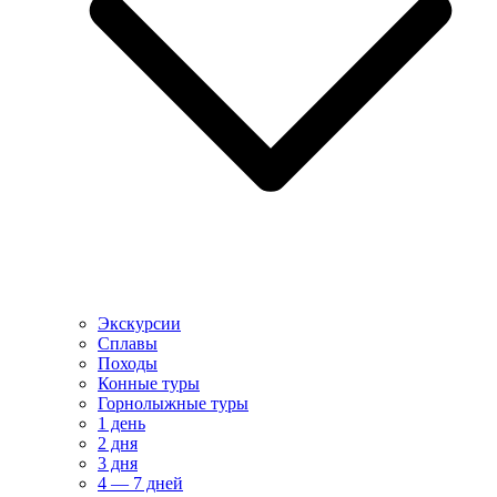
Экскурсии
Сплавы
Походы
Конные туры
Горнолыжные туры
1 день
2 дня
3 дня
4 — 7 дней