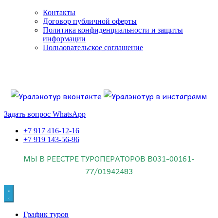
Контакты
Договор публичной оферты
Политика конфиденциальности и защиты
информации
Пользовательское соглашение
Если искать лучших, то выбирать только
dog house слот
.
Пришло время выбарть лучших. И это
донстрой втб
.
юрий истомин
Знайте об этом.
Задать вопрос WhatsApp
+7 917 416-12-16
+7 919 143-56-96
МЫ В РЕЕСТРЕ ТУРОПЕРАТОРОВ
В031-00161-
77/01942483
График туров