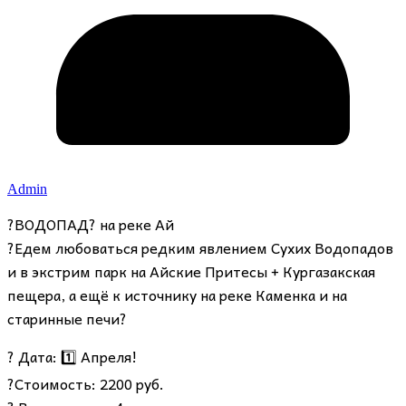
Admin
?ВОДОПАД? на реке Ай
?️Едем любоваться редким явлением Сухих Водопадов
и в экстрим парк на Айские Притесы + Кургазакская
пещера, а ещё к источнику на реке Каменка и на
старинные печи?
? Дата: 1️⃣ Апреля!
?Стоимость: 2200 руб.