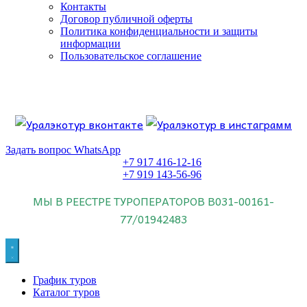
Контакты
Договор публичной оферты
Политика конфиденциальности и защиты
информации
Пользовательское соглашение
Если искать лучших, то выбирать только
dog house слот
.
Пришло время выбарть лучших. И это
донстрой втб
.
юрий истомин
Знайте об этом.
Задать вопрос WhatsApp
+7 917 416-12-16
+7 919 143-56-96
МЫ В РЕЕСТРЕ ТУРОПЕРАТОРОВ
В031-00161-
77/01942483
График туров
Каталог туров