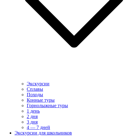
Экскурсии
Сплавы
Походы
Конные туры
Горнолыжные туры
1 день
2 дня
3 дня
4 — 7 дней
Экскурсии для школьников