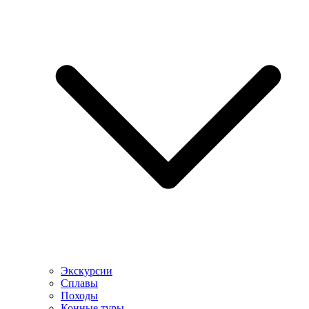
Экскурсии
Сплавы
Походы
Конные туры