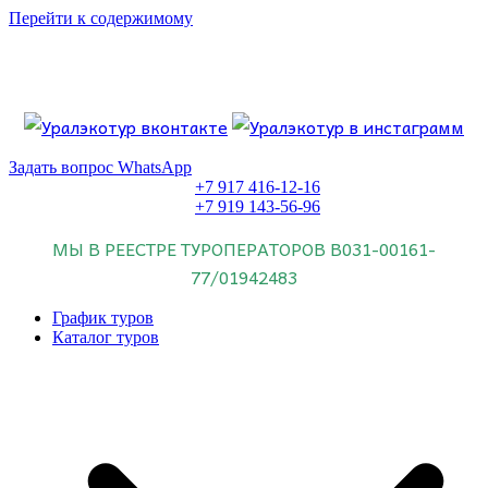
Перейти к содержимому
Если искать лучших, то выбирать только
dog house слот
.
Пришло время выбарть лучших. И это
донстрой втб
.
юрий истомин
Знайте об этом.
Задать вопрос WhatsApp
+7 917 416-12-16
+7 919 143-56-96
МЫ В РЕЕСТРЕ ТУРОПЕРАТОРОВ
В031-00161-
77/01942483
График туров
Каталог туров