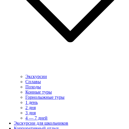
Экскурсии
Сплавы
Походы
Конные туры
Горнолыжные туры
1 день
2 дня
3 дня
4 — 7 дней
Экскурсии для школьников
Корпоративный отдых