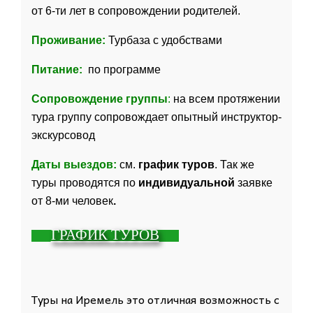
от 6-ти лет в сопро
вождении родителей.
Проживание:
Турбаза с удобствами
Питание:
по программе
Сопровождение группы
:
на всем протяжении
тура группу сопровождает опытный инструктор-
экскурсовод
Даты выездов:
см.
график туров
.
Так же
туры проводятся по
индивидуальной
заявке
от 8-ми человек
.
ГРАФИК ТУРОВ
Туры на Иремель это отличная возможность с