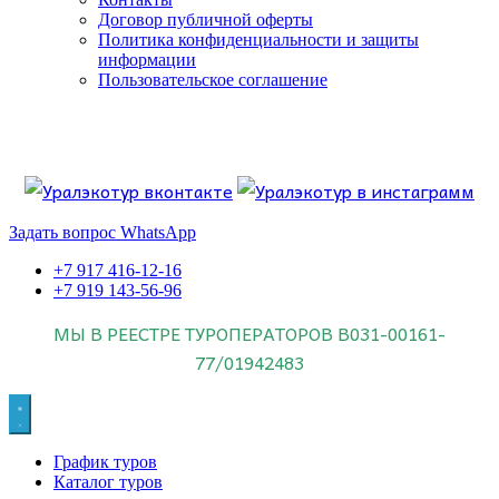
Договор публичной оферты
Политика конфиденциальности и защиты
информации
Пользовательское соглашение
Если искать лучших, то выбирать только
dog house слот
.
Пришло время выбарть лучших. И это
донстрой втб
.
юрий истомин
Знайте об этом.
Задать вопрос WhatsApp
+7 917 416-12-16
+7 919 143-56-96
МЫ В РЕЕСТРЕ ТУРОПЕРАТОРОВ
В031-00161-
77/01942483
График туров
Каталог туров