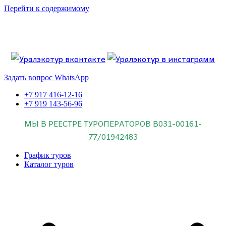
Перейти к содержимому
Если искать лучших, то выбирать только
dog house слот
.
Пришло время выбарть лучших. И это
донстрой втб
.
юрий истомин
Знайте об этом.
Задать вопрос WhatsApp
+7 917 416-12-16
+7 919 143-56-96
МЫ В РЕЕСТРЕ ТУРОПЕРАТОРОВ
В031-00161-
77/01942483
График туров
Каталог туров