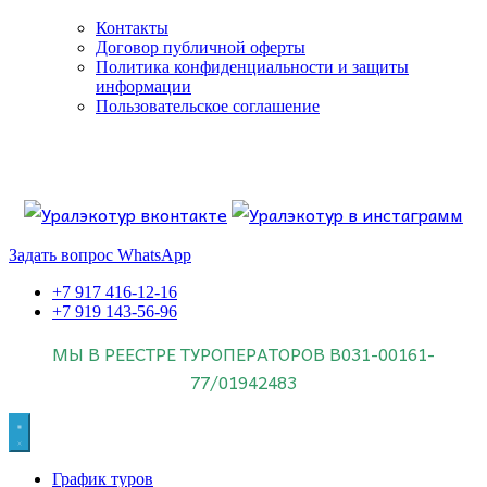
Контакты
Договор публичной оферты
Политика конфиденциальности и защиты
информации
Пользовательское соглашение
Если искать лучших, то выбирать только
dog house слот
.
Пришло время выбарть лучших. И это
донстрой втб
.
юрий истомин
Знайте об этом.
Задать вопрос WhatsApp
+7 917 416-12-16
+7 919 143-56-96
МЫ В РЕЕСТРЕ ТУРОПЕРАТОРОВ
В031-00161-
77/01942483
График туров