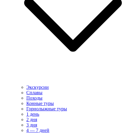
Экскурсии
Сплавы
Походы
Конные туры
Горнолыжные туры
1 день
2 дня
3 дня
4 — 7 дней