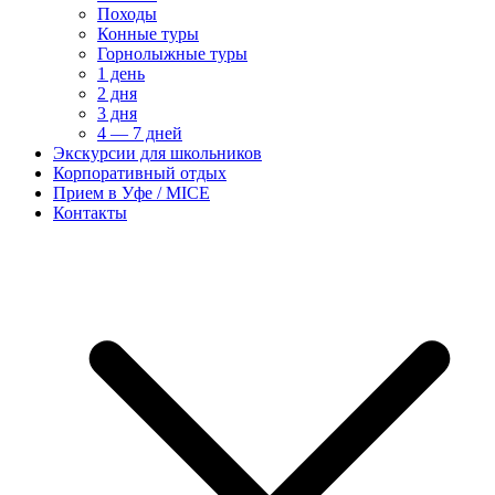
Походы
Конные туры
Горнолыжные туры
1 день
2 дня
3 дня
4 — 7 дней
Экскурсии для школьников
Корпоративный отдых
Прием в Уфе / MICE
Контакты