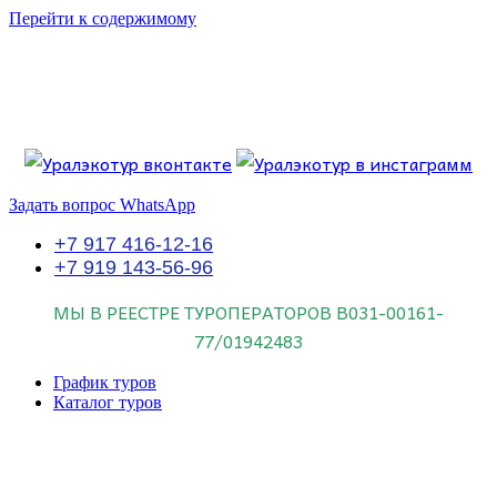
Перейти к содержимому
Если искать лучших, то выбирать только
dog house слот
.
Пришло время выбарть лучших. И это
донстрой втб
.
юрий истомин
Знайте об этом.
Задать вопрос WhatsApp
+7 917 416-12-16
+7 919 143-56-96
МЫ В РЕЕСТРЕ ТУРОПЕРАТОРОВ
В031-00161-
77/01942483
График туров
Каталог туров