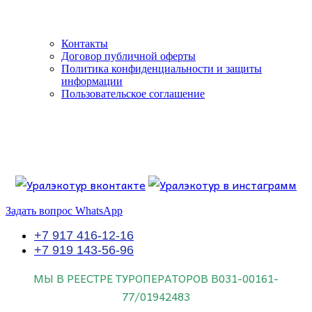
Контакты
Договор публичной оферты
Политика конфиденциальности и защиты
информации
Пользовательское соглашение
Если искать лучших, то выбирать только
dog house слот
.
Пришло время выбарть лучших. И это
донстрой втб
.
юрий истомин
Знайте об этом.
Задать вопрос WhatsApp
+7 917 416-12-16
+7 919 143-56-96
МЫ В РЕЕСТРЕ ТУРОПЕРАТОРОВ
В031-00161-
77/01942483