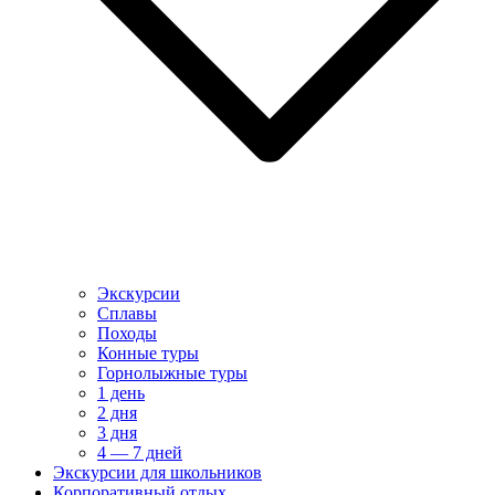
Экскурсии
Сплавы
Походы
Конные туры
Горнолыжные туры
1 день
2 дня
3 дня
4 — 7 дней
Экскурсии для школьников
Корпоративный отдых