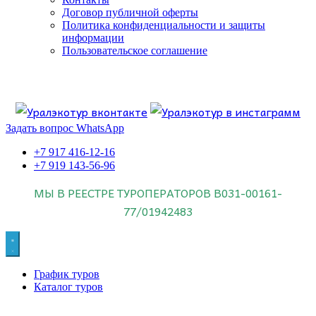
Договор публичной оферты
Политика конфиденциальности и защиты
информации
Пользовательское соглашение
Если искать лучших, то выбирать только
dog house слот
.
Пришло время выбарть лучших. И это
донстрой втб
.
юрий истомин
Знайте об этом.
Задать вопрос WhatsApp
+7 917 416-12-16
+7 919 143-56-96
МЫ В РЕЕСТРЕ ТУРОПЕРАТОРОВ
В031-00161-
77/01942483
График туров
Каталог туров