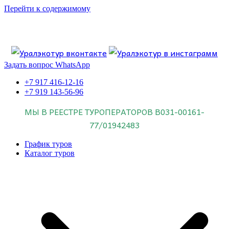
Перейти к содержимому
Если искать лучших, то выбирать только
dog house слот
.
Пришло время выбарть лучших. И это
донстрой втб
.
юрий истомин
Знайте об этом.
Задать вопрос WhatsApp
+7 917 416-12-16
+7 919 143-56-96
МЫ В РЕЕСТРЕ ТУРОПЕРАТОРОВ
В031-00161-
77/01942483
График туров
Каталог туров