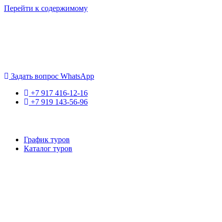
Перейти к содержимому
Если искать лучших, то выбирать только
dog house слот
. Знайте
Пришло время выбарть лучших. И это
донстрой втб
.
юрий истомин
Задать вопрос WhatsApp
+7 917 416-12-16
+7 919 143-56-96
График туров
Каталог туров