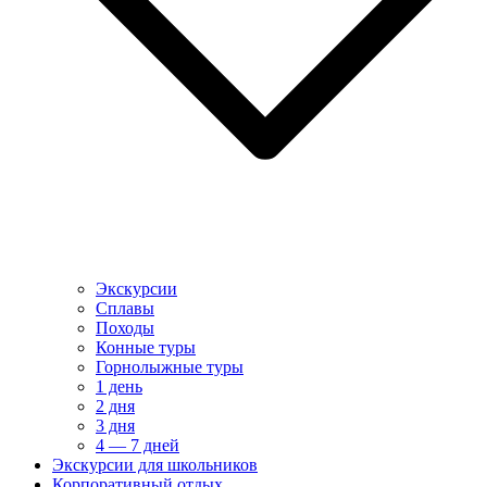
Экскурсии
Сплавы
Походы
Конные туры
Горнолыжные туры
1 день
2 дня
3 дня
4 — 7 дней
Экскурсии для школьников
Корпоративный отдых