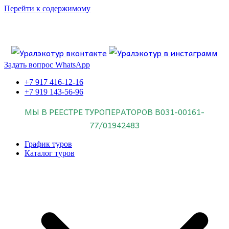
Перейти к содержимому
Если искать лучших, то выбирать только
dog house слот
.
Пришло время выбарть лучших. И это
донстрой втб
.
юрий истомин
Знайте об этом.
Задать вопрос WhatsApp
+7 917 416-12-16
+7 919 143-56-96
МЫ В РЕЕСТРЕ ТУРОПЕРАТОРОВ
В031-00161-
77/01942483
График туров
Каталог туров