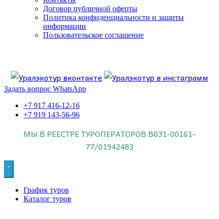
Договор публичной оферты
Политика конфиденциальности и защиты
информации
Пользовательское соглашение
Если искать лучших, то выбирать только
dog house слот
.
Пришло время выбарть лучших. И это
донстрой втб
.
юрий истомин
Знайте об этом.
Задать вопрос WhatsApp
+7 917 416-12-16
+7 919 143-56-96
МЫ В РЕЕСТРЕ ТУРОПЕРАТОРОВ
В031-00161-
77/01942483
График туров
Каталог туров