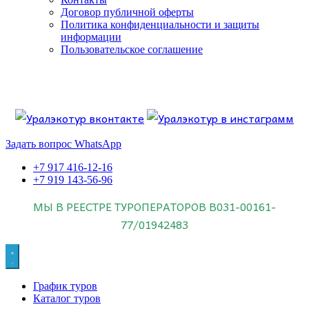
Договор публичной оферты
Политика конфиденциальности и защиты
информации
Пользовательское соглашение
Если искать лучших, то выбирать только
dog house слот
.
Пришло время выбарть лучших. И это
донстрой втб
.
юрий истомин
Знайте об этом.
Задать вопрос WhatsApp
+7 917 416-12-16
+7 919 143-56-96
МЫ В РЕЕСТРЕ ТУРОПЕРАТОРОВ
В031-00161-
77/01942483
График туров
Каталог туров