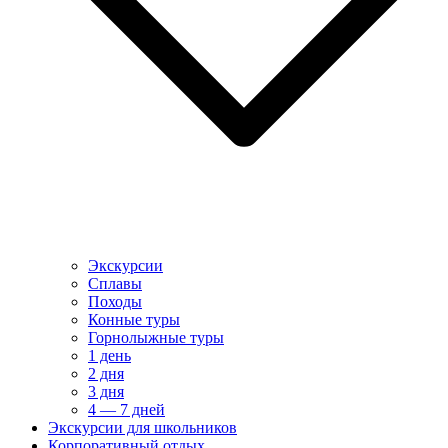
Экскурсии
Сплавы
Походы
Конные туры
Горнолыжные туры
1 день
2 дня
3 дня
4 — 7 дней
Экскурсии для школьников
Корпоративный отдых