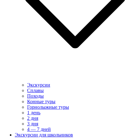
Экскурсии
Сплавы
Походы
Конные туры
Горнолыжные туры
1 день
2 дня
3 дня
4 — 7 дней
Экскурсии для школьников