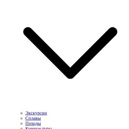
Экскурсии
Сплавы
Походы
Конные туры