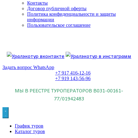
Контакты
Договор публичной оферты
Политика конфиденциальности и защиты
информации
Пользовательское соглашение
Если искать лучших, то выбирать только
dog house слот
.
Пришло время выбарть лучших. И это
донстрой втб
.
юрий истомин
Знайте об этом.
Задать вопрос WhatsApp
+7 917 416-12-16
+7 919 143-56-96
МЫ В РЕЕСТРЕ ТУРОПЕРАТОРОВ
В031-00161-
77/01942483
График туров
Каталог туров