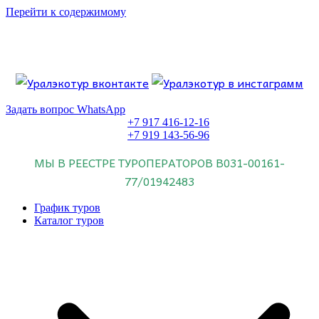
Перейти к содержимому
Если искать лучших, то выбирать только
dog house слот
.
Пришло время выбарть лучших. И это
донстрой втб
.
юрий истомин
Знайте об этом.
Задать вопрос WhatsApp
+7 917 416-12-16
+7 919 143-56-96
МЫ В РЕЕСТРЕ ТУРОПЕРАТОРОВ
В031-00161-
77/01942483
График туров
Каталог туров