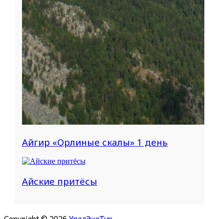
Айгир «Орлиные скалы» 1 день
Айские притёсы
Copyright © 2026
УралЭкоТур
.