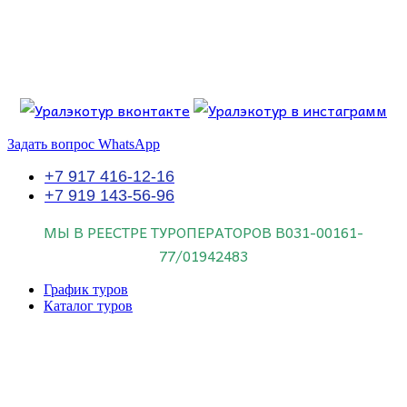
Перейти
к
содержимому
Если искать лучших, то выбирать только
dog house слот
.
Пришло время выбарть лучших. И это
донстрой втб
.
юрий истомин
Знайте об этом.
Задать вопрос WhatsApp
+7 917 416-12-16
+7 919 143-56-96
МЫ В РЕЕСТРЕ ТУРОПЕРАТОРОВ
В031-00161-
77/01942483
График туров
Каталог туров