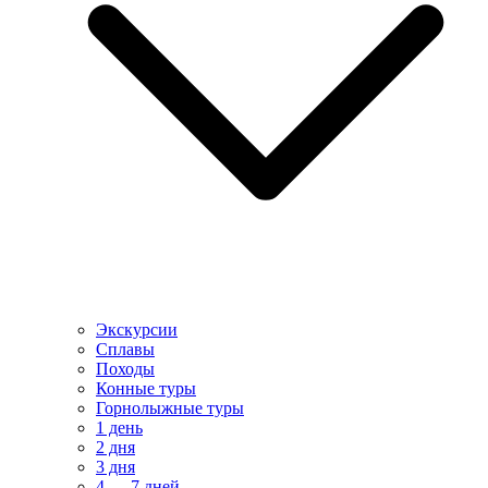
Экскурсии
Сплавы
Походы
Конные туры
Горнолыжные туры
1 день
2 дня
3 дня
4 — 7 дней