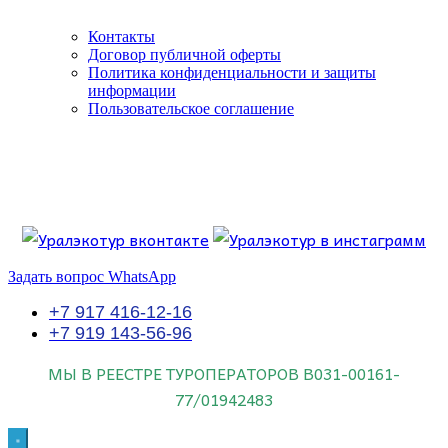
Контакты
Договор публичной оферты
Политика конфиденциальности и защиты
информации
Пользовательское соглашение
Если искать лучших, то выбирать только
dog house слот
.
Пришло время выбарть лучших. И это
донстрой втб
.
юрий истомин
Знайте об этом.
Задать вопрос WhatsApp
+7 917 416-12-16
+7 919 143-56-96
МЫ В РЕЕСТРЕ ТУРОПЕРАТОРОВ
В031-00161-
77/01942483