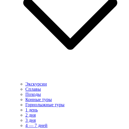
Экскурсии
Сплавы
Походы
Конные туры
Горнолыжные туры
1 день
2 дня
3 дня
4 — 7 дней