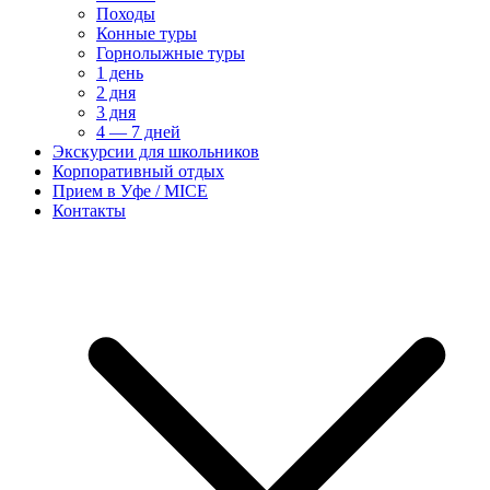
Походы
Конные туры
Горнолыжные туры
1 день
2 дня
3 дня
4 — 7 дней
Экскурсии для школьников
Корпоративный отдых
Прием в Уфе / MICE
Контакты