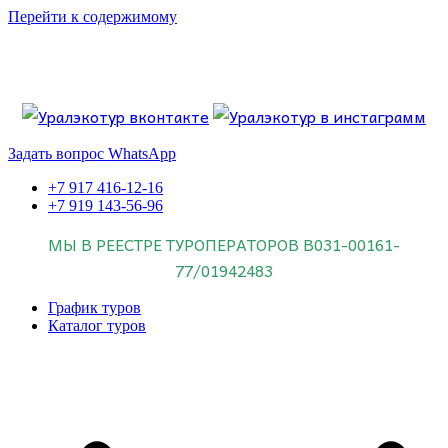
Перейти к содержимому
Если искать лучших, то выбирать только
dog house слот
.
Пришло время выбарть лучших. И это
донстрой втб
.
юрий истомин
Знайте об этом.
Задать вопрос WhatsApp
+7 917 416-12-16
+7 919 143-56-96
МЫ В РЕЕСТРЕ ТУРОПЕРАТОРОВ
В031-00161-
77/01942483
График туров
Каталог туров