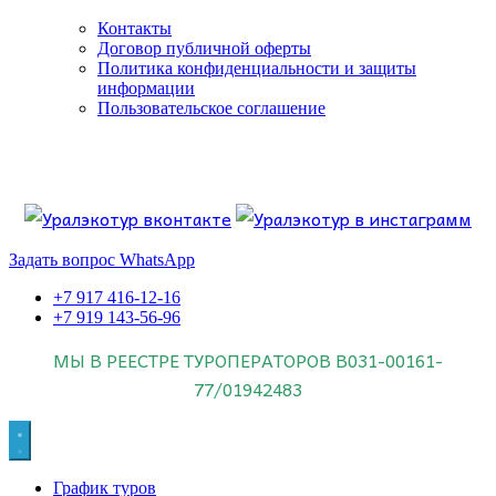
Контакты
Договор публичной оферты
Политика конфиденциальности и защиты
информации
Пользовательское соглашение
Если искать лучших, то выбирать только
dog house слот
.
Пришло время выбарть лучших. И это
донстрой втб
.
юрий истомин
Знайте об этом.
Задать вопрос WhatsApp
+7 917 416-12-16
+7 919 143-56-96
МЫ В РЕЕСТРЕ ТУРОПЕРАТОРОВ
В031-00161-
77/01942483
График туров