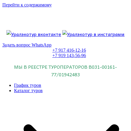
Перейти к содержимому
Если искать лучших, то выбирать только
dog house слот
.
Пришло время выбарть лучших. И это
донстрой втб
.
юрий истомин
Знайте об этом.
Задать вопрос WhatsApp
+7 917 416-12-16
+7 919 143-56-96
МЫ В РЕЕСТРЕ ТУРОПЕРАТОРОВ
В031-00161-
77/01942483
График туров
Каталог туров