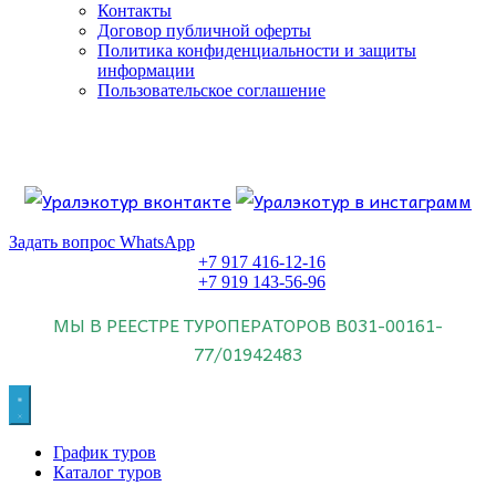
Контакты
Договор публичной оферты
Политика конфиденциальности и защиты
информации
Пользовательское соглашение
Если искать лучших, то выбирать только
dog house слот
.
Пришло время выбарть лучших. И это
донстрой втб
.
юрий истомин
Знайте об этом.
Задать вопрос WhatsApp
+7 917 416-12-16
+7 919 143-56-96
МЫ В РЕЕСТРЕ ТУРОПЕРАТОРОВ
В031-00161-
77/01942483
График туров
Каталог туров