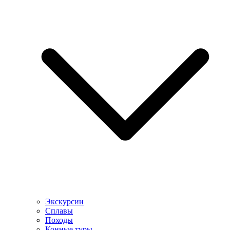
Экскурсии
Сплавы
Походы
Конные туры