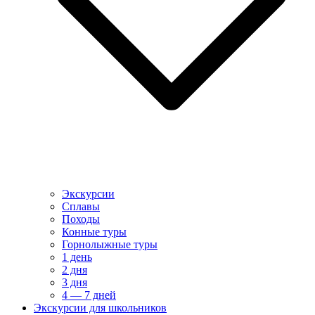
Экскурсии
Сплавы
Походы
Конные туры
Горнолыжные туры
1 день
2 дня
3 дня
4 — 7 дней
Экскурсии для школьников