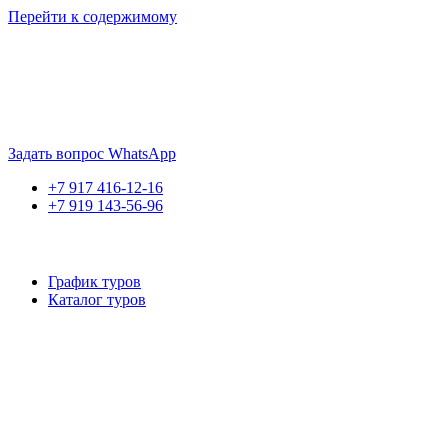
Перейти к содержимому
Если искать лучших, то выбирать только
dog house слот
. Знайте
Пришло время выбарть лучших. И это
донстрой втб
.
юрий истомин
Задать вопрос WhatsApp
+7 917 416-12-16
+7 919 143-56-96
График туров
Каталог туров