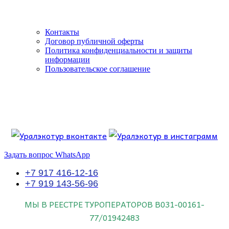
Контакты
Договор публичной оферты
Политика конфиденциальности и защиты
информации
Пользовательское соглашение
Если искать лучших, то выбирать только
dog house слот
.
Пришло время выбарть лучших. И это
донстрой втб
.
юрий истомин
Знайте об этом.
Задать вопрос WhatsApp
+7 917 416-12-16
+7 919 143-56-96
МЫ В РЕЕСТРЕ ТУРОПЕРАТОРОВ
В031-00161-
77/01942483