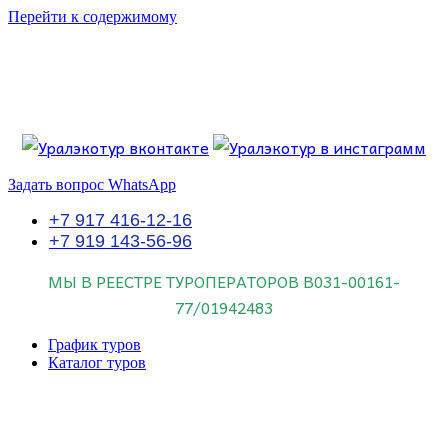
Перейти к содержимому
Если искать лучших, то выбирать только
dog house слот
.
Пришло время выбарть лучших. И это
донстрой втб
.
юрий истомин
Знайте об этом.
Задать вопрос WhatsApp
+7 917 416-12-16
+7 919 143-56-96
МЫ В РЕЕСТРЕ ТУРОПЕРАТОРОВ
В031-00161-
77/01942483
График туров
Каталог туров