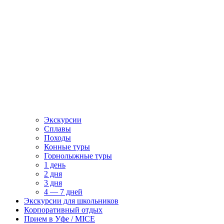
Экскурсии
Сплавы
Походы
Конные туры
Горнолыжные туры
1 день
2 дня
3 дня
4 — 7 дней
Экскурсии для школьников
Корпоративный отдых
Прием в Уфе / MICE