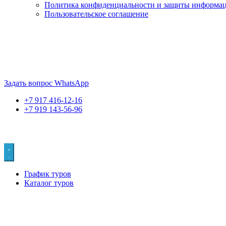
Политика конфиденциальности и защиты информа
Пользовательское соглашение
Если искать лучших, то выбирать только
dog house слот
. Знайте
Пришло время выбарть лучших. И это
донстрой втб
.
юрий истомин
Задать вопрос WhatsApp
+7 917 416-12-16
+7 919 143-56-96
График туров
Каталог туров