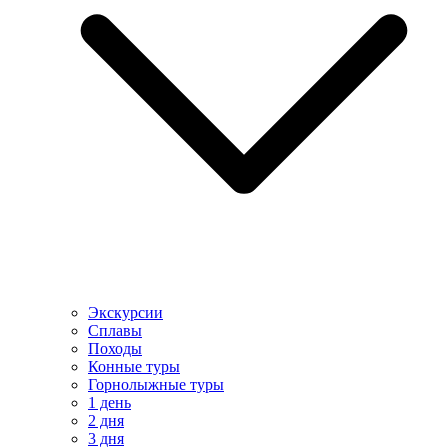
Экскурсии
Сплавы
Походы
Конные туры
Горнолыжные туры
1 день
2 дня
3 дня