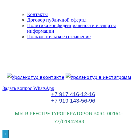
Контакты
Договор публичной оферты
Политика конфиденциальности и защиты
информации
Пользовательское соглашение
Если искать лучших, то выбирать только
dog house слот
.
Пришло время выбарть лучших. И это
донстрой втб
.
юрий истомин
Знайте об этом.
Задать вопрос WhatsApp
+7 917 416-12-16
+7 919 143-56-96
МЫ В РЕЕСТРЕ ТУРОПЕРАТОРОВ
В031-00161-
77/01942483