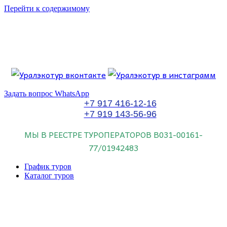
Перейти к содержимому
Если искать лучших, то выбирать только
dog house слот
.
Пришло время выбарть лучших. И это
донстрой втб
.
юрий истомин
Знайте об этом.
Задать вопрос WhatsApp
+7 917 416-12-16
+7 919 143-56-96
МЫ В РЕЕСТРЕ ТУРОПЕРАТОРОВ
В031-00161-
77/01942483
График туров
Каталог туров