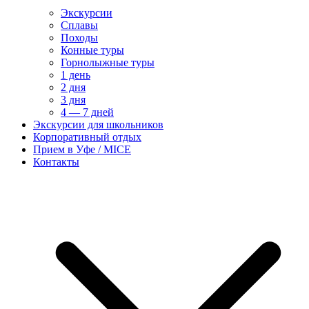
Экскурсии
Сплавы
Походы
Конные туры
Горнолыжные туры
1 день
2 дня
3 дня
4 — 7 дней
Экскурсии для школьников
Корпоративный отдых
Прием в Уфе / MICE
Контакты