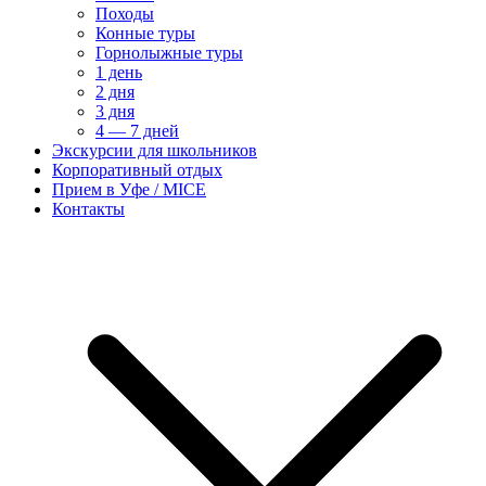
Походы
Конные туры
Горнолыжные туры
1 день
2 дня
3 дня
4 — 7 дней
Экскурсии для школьников
Корпоративный отдых
Прием в Уфе / MICE
Контакты