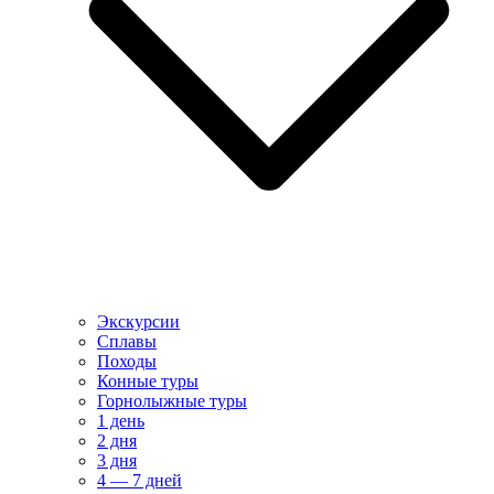
Экскурсии
Сплавы
Походы
Конные туры
Горнолыжные туры
1 день
2 дня
3 дня
4 — 7 дней