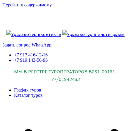
Перейти к содержимому
Если искать лучших, то выбирать только
dog house слот
.
Пришло время выбарть лучших. И это
донстрой втб
.
юрий истомин
Знайте об этом.
Задать вопрос WhatsApp
+7 917 416-12-16
+7 919 143-56-96
МЫ В РЕЕСТРЕ ТУРОПЕРАТОРОВ
В031-00161-
77/01942483
График туров
Каталог туров