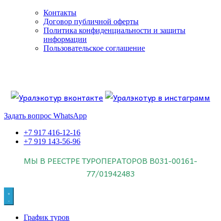
Контакты
Договор публичной оферты
Политика конфиденциальности и защиты
информации
Пользовательское соглашение
Если искать лучших, то выбирать только
dog house слот
.
Пришло время выбарть лучших. И это
донстрой втб
.
юрий истомин
Знайте об этом.
Задать вопрос WhatsApp
+7 917 416-12-16
+7 919 143-56-96
МЫ В РЕЕСТРЕ ТУРОПЕРАТОРОВ
В031-00161-
77/01942483
График туров