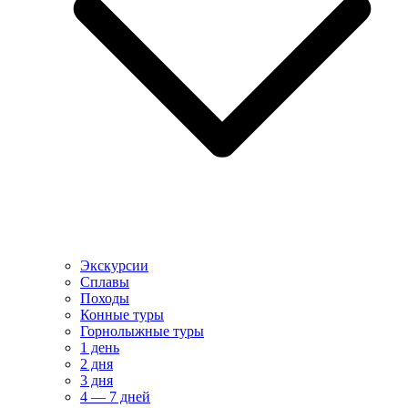
Экскурсии
Сплавы
Походы
Конные туры
Горнолыжные туры
1 день
2 дня
3 дня
4 — 7 дней