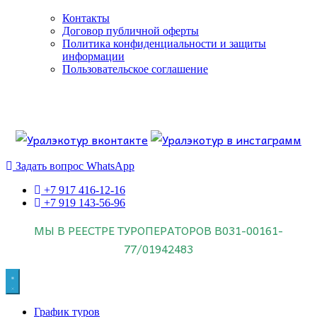
Контакты
Договор публичной оферты
Политика конфиденциальности и защиты
информации
Пользовательское соглашение
Если искать лучших, то выбирать только
dog house слот
.
Пришло время выбарть лучших. И это
донстрой втб
.
юрий истомин
Знайте об этом.
Задать вопрос WhatsApp
+7 917 416-12-16
+7 919 143-56-96
МЫ В РЕЕСТРЕ ТУРОПЕРАТОРОВ
В031-00161-
77/01942483
График туров