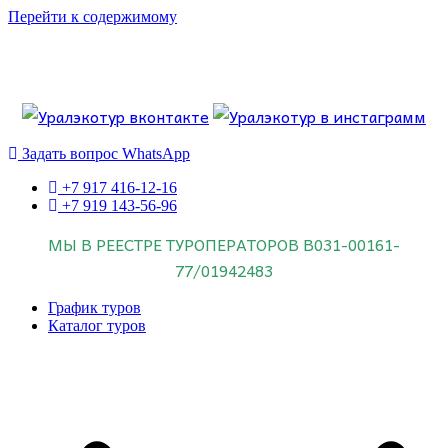
Перейти к содержимому
Если искать лучших, то выбирать только
dog house слот
.
Пришло время выбарть лучших. И это
донстрой втб
.
юрий истомин
Знайте об этом.
Задать вопрос WhatsApp
+7 917 416-12-16
+7 919 143-56-96
МЫ В РЕЕСТРЕ ТУРОПЕРАТОРОВ
В031-00161-
77/01942483
График туров
Каталог туров