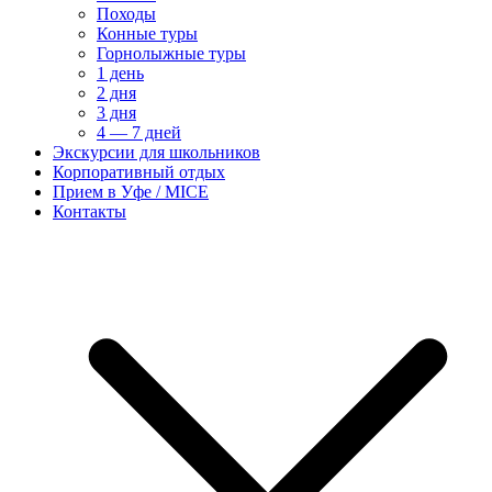
Походы
Конные туры
Горнолыжные туры
1 день
2 дня
3 дня
4 — 7 дней
Экскурсии для школьников
Корпоративный отдых
Прием в Уфе / MICE
Контакты