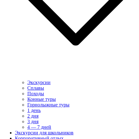
Экскурсии
Сплавы
Походы
Конные туры
Горнолыжные туры
1 день
2 дня
3 дня
4 — 7 дней
Экскурсии для школьников
Корпоративный отдых