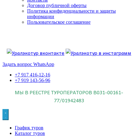
Договор публичной оферты
Политика конфиденциальности и защиты
информации
Пользовательское соглашение
Если искать лучших, то выбирать только
dog house слот
.
Пришло время выбарть лучших. И это
донстрой втб
.
юрий истомин
Знайте об этом.
Задать вопрос WhatsApp
+7 917 416-12-16
+7 919 143-56-96
МЫ В РЕЕСТРЕ ТУРОПЕРАТОРОВ
В031-00161-
77/01942483
График туров
Каталог туров