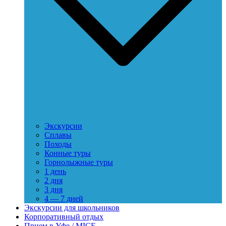
Экскурсии
Сплавы
Походы
Конные туры
Горнолыжные туры
1 день
2 дня
3 дня
4 — 7 дней
Экскурсии для школьников
Корпоративный отдых
Прием в Уфе / MICE