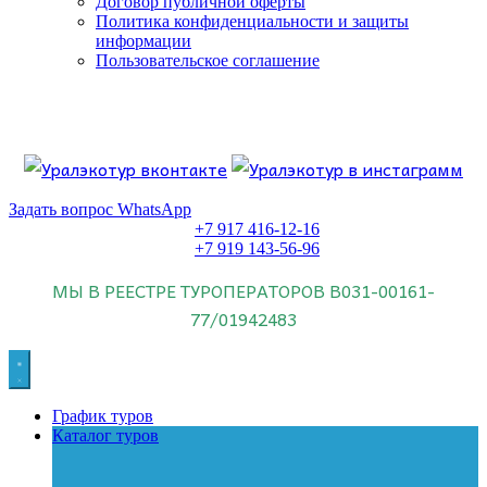
Договор публичной оферты
Политика конфиденциальности и защиты
информации
Пользовательское соглашение
Если искать лучших, то выбирать только
dog house слот
.
Пришло время выбарть лучших. И это
донстрой втб
.
юрий истомин
Знайте об этом.
Задать вопрос WhatsApp
+7 917 416-12-16
+7 919 143-56-96
МЫ В РЕЕСТРЕ ТУРОПЕРАТОРОВ
В031-00161-
77/01942483
График туров
Каталог туров