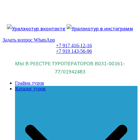
Перейти
к
содержимому
Если искать лучших, то выбирать только
dog house слот
.
Пришло время выбарть лучших. И это
донстрой втб
.
юрий истомин
Знайте об этом.
Задать вопрос WhatsApp
+7 917 416-12-16
+7 919 143-56-96
МЫ В РЕЕСТРЕ ТУРОПЕРАТОРОВ
В031-00161-
77/01942483
График туров
Каталог туров