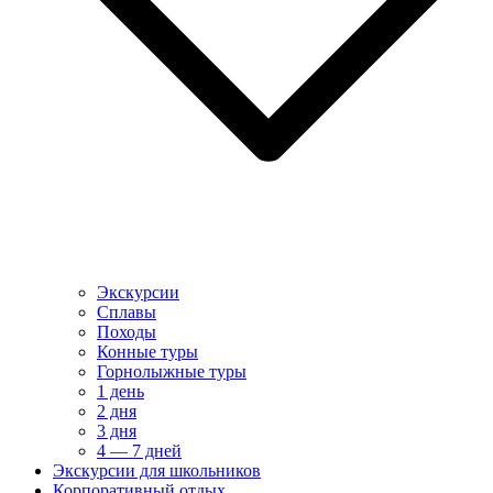
Экскурсии
Сплавы
Походы
Конные туры
Горнолыжные туры
1 день
2 дня
3 дня
4 — 7 дней
Экскурсии для школьников
Корпоративный отдых