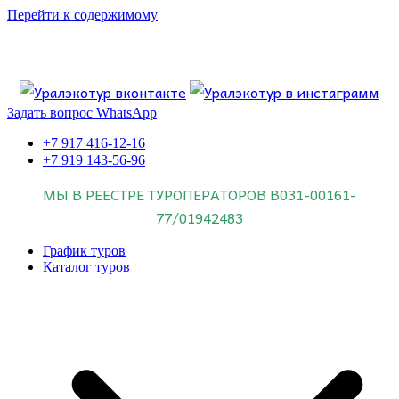
Перейти к содержимому
Если искать лучших, то выбирать только
dog house слот
.
Пришло время выбарть лучших. И это
донстрой втб
.
юрий истомин
Знайте об этом.
Задать вопрос WhatsApp
+7 917 416-12-16
+7 919 143-56-96
МЫ В РЕЕСТРЕ ТУРОПЕРАТОРОВ
В031-00161-
77/01942483
График туров
Каталог туров