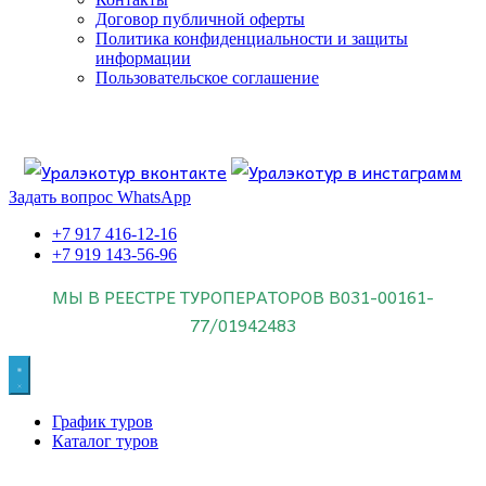
Договор публичной оферты
Политика конфиденциальности и защиты
информации
Пользовательское соглашение
Если искать лучших, то выбирать только
dog house слот
.
Пришло время выбарть лучших. И это
донстрой втб
.
юрий истомин
Знайте об этом.
Задать вопрос WhatsApp
+7 917 416-12-16
+7 919 143-56-96
МЫ В РЕЕСТРЕ ТУРОПЕРАТОРОВ
В031-00161-
77/01942483
График туров
Каталог туров