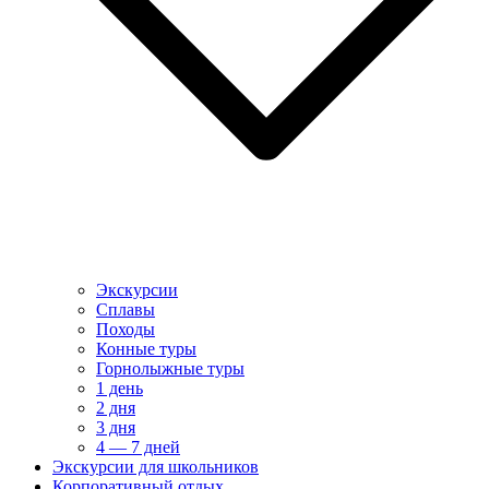
Экскурсии
Сплавы
Походы
Конные туры
Горнолыжные туры
1 день
2 дня
3 дня
4 — 7 дней
Экскурсии для школьников
Корпоративный отдых