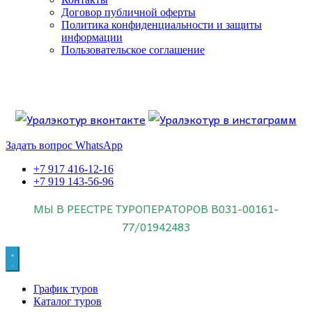
Договор публичной оферты
Политика конфиденциальности и защиты
информации
Пользовательское соглашение
Если искать лучших, то выбирать только
dog house слот
.
Пришло время выбарть лучших. И это
донстрой втб
.
юрий истомин
Знайте об этом.
Задать вопрос WhatsApp
+7 917 416-12-16
+7 919 143-56-96
МЫ В РЕЕСТРЕ ТУРОПЕРАТОРОВ
В031-00161-
77/01942483
График туров
Каталог туров